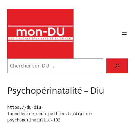
Aller
au
contenu
Trouver
son
DU
Psychopérinatalité – Diu
https://du-diu-
facmedecine.umontpellier.fr/diplome-
psychoperinatalite-102