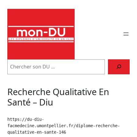
Aller
au
contenu
Trouver
son
DU
Recherche Qualitative En
Santé – Diu
https://du-diu-
facmedecine.umontpellier.fr/diplome-recherche-
qualitative-en-sante-146