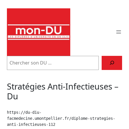
Aller
au
contenu
Trouver
son
DU
Stratégies Anti-Infectieuses –
Du
https://du-diu-
facmedecine.umontpellier.fr/diplome-strategies-
anti-infectieuses-112