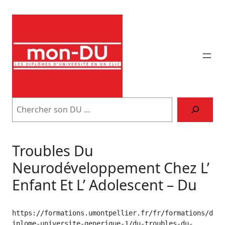
Aller
au
contenu
Trouver
son
DU
Troubles Du
Neurodéveloppement Chez L’
Enfant Et L’ Adolescent – Du
https://formations.umontpellier.fr/fr/formations/d
iplome-universite-generique-1/du-troubles-du-